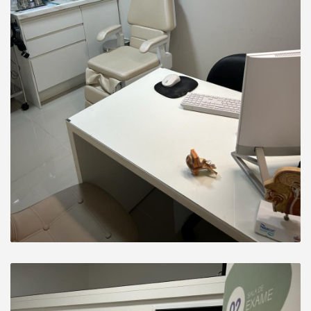
Atendeu sobremaneira minha expectativa.
Foram passadas orientações de forma
detalhada.
Paciente
Primeiro atendimento e fiquei bastante
satisfeito muito ótimo Dra. Parabéns
Paciente