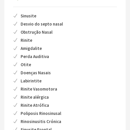
Sinusite
Desvio do septo nasal
Obstrução Nasal
Rinite
Amigdalite
Perda Auditiva
Otite
Doenças Nasais
Labirintite
Rinite Vasomotora
Rinite alérgica
Rinite Atrófica
Poliposis Rinosinusal
Rinosinusitis Crónica
Sinusite Frontal