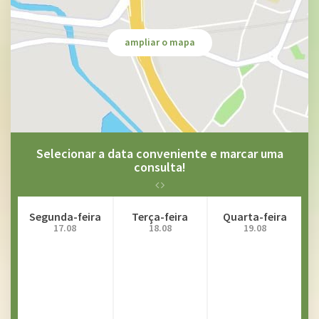
Disfonía
Distúrbios Da Voz
ampliar o mapa
engasgos
Tosse
Halitose
Colesteatoma Da Orelha Média
Distúrbios do olfato
Selecionar a data conveniente e marcar uma
hiposmia
consulta!
Segunda-feira
Terça-feira
Quarta-feira
17.08
18.08
19.08