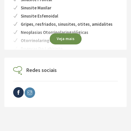
Sinusite Maxilar
Sinusite Esfenoidal
Gripes, resfriados, sinusites, otites, amidalites
Neoplasias Otorrinolaringológicas
Veja mais
Otorrinolaringopatias
Doenças Do Labirinto
Faringite
Assimetria Facial
Redes sociais
Nasofaringite
Epistaxe (sangramento do nariz)
catarro
secreção do nariz
problemas no ouvido
Zumbido
Amigdalite de repetição
Hipertrofia de cornetos nasais; carne esponjosa